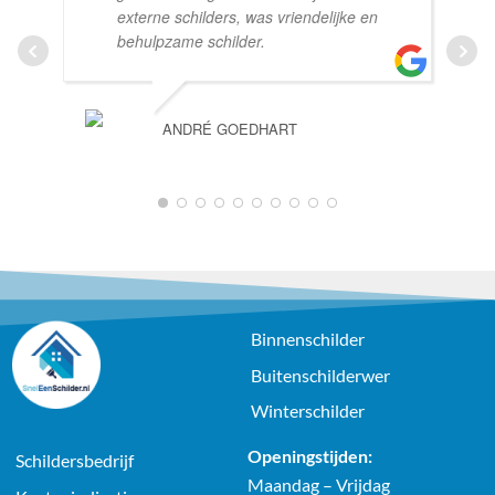
externe schilders, was vriendelijke en
behulpzame schilder.
ANDRÉ GOEDHART
Binnenschilder
Buitenschilderwer
Winterschilder
Openingstijden:
Schildersbedrijf
Maandag – Vrijdag