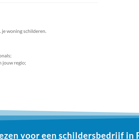
. je woning schilderen.
onals;
n jouw regio;
zen voor een schildersbedrijf in