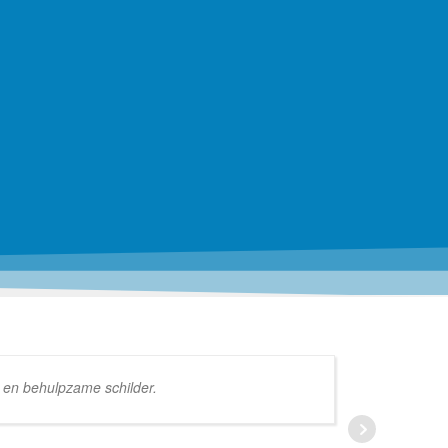
e en behulpzame schilder.
schil