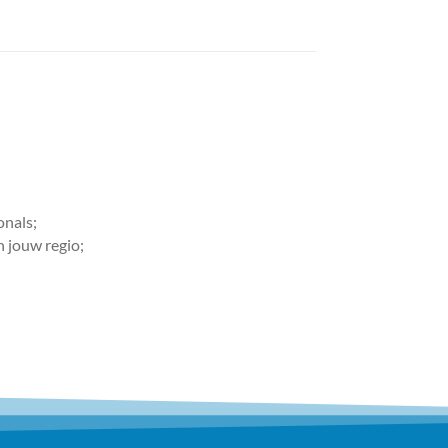
onals;
n jouw regio;