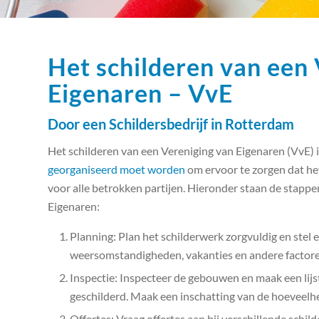
Het schilderen van een
Eigenaren – VvE
Door een Schildersbedrijf in Rotterdam
Het schilderen van een Vereniging van Eigenaren (VvE) i
georganiseerd moet worden
om ervoor te zorgen dat h
voor alle betrokken partijen. Hieronder staan de stappe
Eigenaren:
Planning: Plan het schilderwerk zorgvuldig en stel e
weersomstandigheden, vakanties en andere factoren 
Inspectie: Inspecteer de gebouwen en maak een lij
geschilderd. Maak een inschatting van de hoeveelhei
Offertes: Vraag offertes aan bij verschillende schild