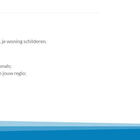
. je woning schilderen.
onals;
n jouw regio;