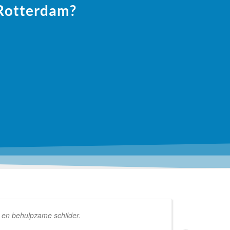
 Rotterdam?
e en behulpzame schilder.
schil