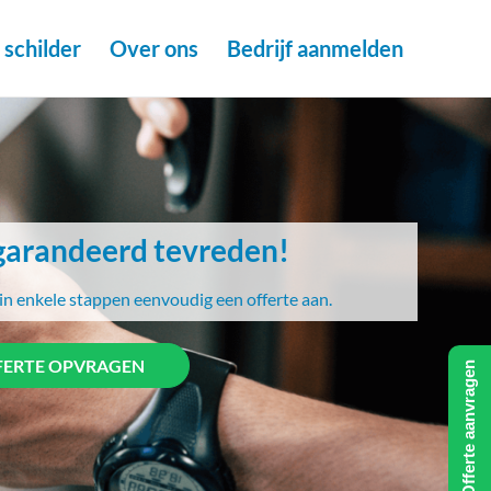
schilder
Over ons
Bedrijf aanmelden
arandeerd tevreden!
in enkele stappen eenvoudig een offerte aan.
FERTE OPVRAGEN
Offerte aanvragen